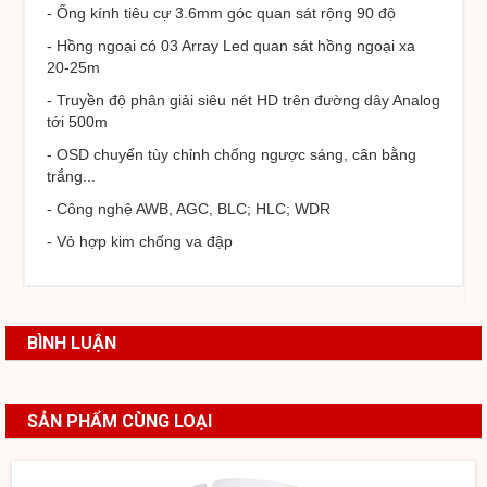
- Ống kính tiêu cự 3.6mm góc quan sát rộng 90 độ
- Hồng ngoại có 03 Array Led quan sát hồng ngoại xa
20-25m
- Truyền độ phân giải siêu nét HD trên đường dây Analog
tới 500m
- OSD chuyển tùy chỉnh chống ngược sáng, cân bằng
trắng...
- Công nghệ AWB, AGC, BLC; HLC; WDR
- Vỏ hợp kim chống va đập
CAMERA AHD STC-316G HD 960P SONY EXMOR CMOS
BÌNH LUẬN
Giá: Call
Xem chi tiết
SẢN PHẨM CÙNG LOẠI