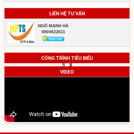
LIÊN HỆ TƯ VẤN
NGÔ MẠNH HÀ
0904622611
CÔNG TRÌNH TIÊU BIỂU
VIDEO